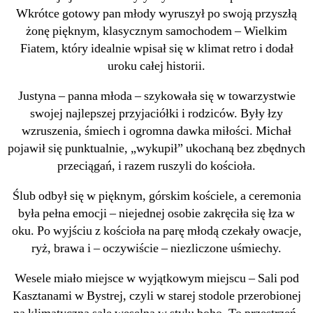
Wkrótce gotowy pan młody wyruszył po swoją przyszłą
żonę pięknym, klasycznym samochodem – Wielkim
Fiatem, który idealnie wpisał się w klimat retro i dodał
uroku całej historii.
Justyna – panna młoda – szykowała się w towarzystwie
swojej najlepszej przyjaciółki i rodziców. Były łzy
wzruszenia, śmiech i ogromna dawka miłości. Michał
pojawił się punktualnie, „wykupił” ukochaną bez zbędnych
przeciągań, i razem ruszyli do kościoła.
Ślub odbył się w pięknym, górskim kościele, a ceremonia
była pełna emocji – niejednej osobie zakręciła się łza w
oku. Po wyjściu z kościoła na parę młodą czekały owacje,
ryż, brawa i – oczywiście – niezliczone uśmiechy.
Wesele miało miejsce w wyjątkowym miejscu – Sali pod
Kasztanami w Bystrej, czyli w starej stodole przerobionej