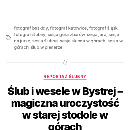
fotograf beskidy
,
fotograf katowice
,
fotograf śląsk
,
fotograf ślubny
,
sesja góra zborów
,
sesja jura
,
sesja
na jurze
,
sesja ślubna
,
sesja slubna w górach
,
sesja w
górach
,
ślub w plenerze
REPORTAŻ ŚLUBNY
Ślub i wesele w Bystrej –
magiczna uroczystość
w starej stodole w
górach