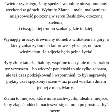
świętokrzyskiego, żeby spędzić wspólnie niezapomniany
weekend w górach. Wybrały Złatną – małą, malowniczą
miejscowość położoną w sercu Beskidów, otoczoną
zielenią
i ciszą, jakiej trudno szukać gdzie indziej.
Wynajęły uroczy, drewniany domek z widokiem na góry, a
kiedy zobaczyłam ich kolorowe stylizacje, od razu
wiedziałam, że zdjęcia będą pełne życia!
Były złote tatuaże, balony, wspólne toasty, ale nie zabrakło
też wzruszeń – bo wieczór panieński to nie tylko zabawa,
ale też czas podziękowań i wspomnień, to był naprawdę
piękny czas spędzony razem – tuż przed wielkim dniem
jednej z nich, Marty.
Złatna to miejsce, które mnie zachwyciło, idealne miejsce,
żeby złapać oddech, nacieszyć się naturą i po prostu… być
razem.