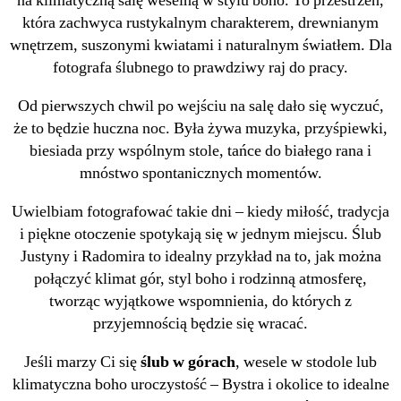
na klimatyczną salę weselną w stylu boho. To przestrzeń,
która zachwyca rustykalnym charakterem, drewnianym
wnętrzem, suszonymi kwiatami i naturalnym światłem. Dla
fotografa ślubnego to prawdziwy raj do pracy.
Od pierwszych chwil po wejściu na salę dało się wyczuć,
że to będzie huczna noc. Była żywa muzyka, przyśpiewki,
biesiada przy wspólnym stole, tańce do białego rana i
mnóstwo spontanicznych momentów.
Uwielbiam fotografować takie dni – kiedy miłość, tradycja
i piękne otoczenie spotykają się w jednym miejscu. Ślub
Justyny i Radomira to idealny przykład na to, jak można
połączyć klimat gór, styl boho i rodzinną atmosferę,
tworząc wyjątkowe wspomnienia, do których z
przyjemnością będzie się wracać.
Jeśli marzy Ci się
ślub w górach
, wesele w stodole lub
klimatyczna boho uroczystość – Bystra i okolice to idealne