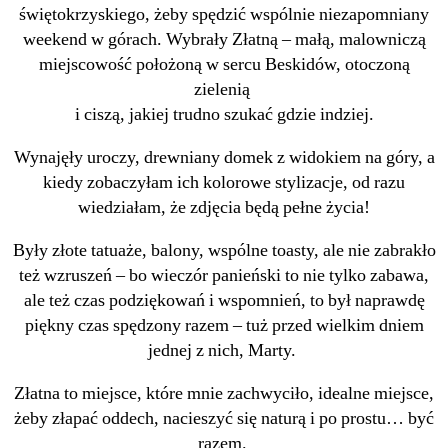
świętokrzyskiego, żeby spędzić wspólnie niezapomniany
weekend w górach. Wybrały Złatną – małą, malowniczą
miejscowość położoną w sercu Beskidów, otoczoną
zielenią
i ciszą, jakiej trudno szukać gdzie indziej.
Wynajęły uroczy, drewniany domek z widokiem na góry, a
kiedy zobaczyłam ich kolorowe stylizacje, od razu
wiedziałam, że zdjęcia będą pełne życia!
Były złote tatuaże, balony, wspólne toasty, ale nie zabrakło
też wzruszeń – bo wieczór panieński to nie tylko zabawa,
ale też czas podziękowań i wspomnień, to był naprawdę
piękny czas spędzony razem – tuż przed wielkim dniem
jednej z nich, Marty.
Złatna to miejsce, które mnie zachwyciło, idealne miejsce,
żeby złapać oddech, nacieszyć się naturą i po prostu… być
razem.