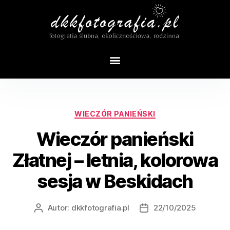
Tag:
fotograf panieński beskidy
WIECZÓR PANIEŃSKI
Wieczór panieński
Złatnej – letnia, kolorowa
sesja w Beskidach
Autor:
dkkfotografia.pl
22/10/2025