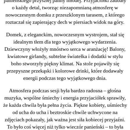
panieńskiego przyszłej panny młodej. Przyjaciółki zadbały
o każdy detal, tworząc niezapomnianą atmosferę w
nowoczesnym domku z przeszklonym tarasem, z którego
roztaczał się zapierający dech w piersiach widok na góry.
Domek, z eleganckim, nowoczesnym wystrojem, stał się
idealnym tłem dla tego wyjątkowego wydarzenia.
Dziewczyny włożyły mnóstwo serca w aranżację! Balony,
kwiatowe girlandy, subtelne światełka i dodatki w stylu
boho stworzyły piękny klimat. Na stole pojawiły się
przepyszne przekąski i kolorowe drinki, które dodawały
energii podczas tego wyjątkowego dnia.
Atmosfera podczas sesji była bardzo radosna – głośna
muzyka, wspólne śmiechy i energia przyjaciółek sprawiły,
że każda chwila była pełna życia. Piękne kobiety, uśmiechy
od ucha do ucha i beztroskie chwile uchwycone na
zdjęciach pokazały, jak ważna jest siła kobiecej przyjaźni.
To było coś więcej niż tylko wieczór panieński – to była