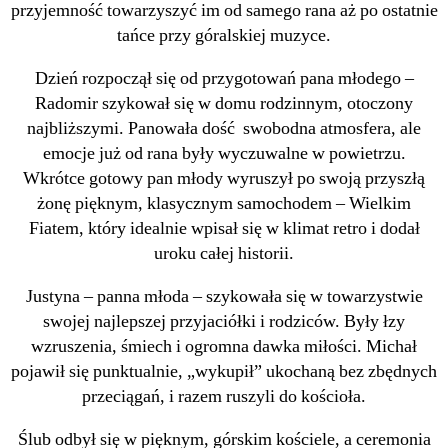
przyjemność towarzyszyć im od samego rana aż po ostatnie
tańce przy góralskiej muzyce.
Dzień rozpoczął się od przygotowań pana młodego –
Radomir szykował się w domu rodzinnym, otoczony
najbliższymi. Panowała dość swobodna atmosfera, ale
emocje już od rana były wyczuwalne w powietrzu.
Wkrótce gotowy pan młody wyruszył po swoją przyszłą
żonę pięknym, klasycznym samochodem – Wielkim
Fiatem, który idealnie wpisał się w klimat retro i dodał
uroku całej historii.
Justyna – panna młoda – szykowała się w towarzystwie
swojej najlepszej przyjaciółki i rodziców. Były łzy
wzruszenia, śmiech i ogromna dawka miłości. Michał
pojawił się punktualnie, „wykupił” ukochaną bez zbędnych
przeciągań, i razem ruszyli do kościoła.
Ślub odbył się w pięknym, górskim kościele, a ceremonia