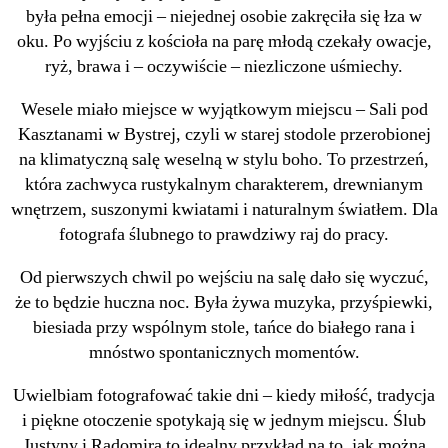
była pełna emocji – niejednej osobie zakręciła się łza w
oku. Po wyjściu z kościoła na parę młodą czekały owacje,
ryż, brawa i – oczywiście – niezliczone uśmiechy.
Wesele miało miejsce w wyjątkowym miejscu – Sali pod
Kasztanami w Bystrej, czyli w starej stodole przerobionej
na klimatyczną salę weselną w stylu boho. To przestrzeń,
która zachwyca rustykalnym charakterem, drewnianym
wnętrzem, suszonymi kwiatami i naturalnym światłem. Dla
fotografa ślubnego to prawdziwy raj do pracy.
Od pierwszych chwil po wejściu na salę dało się wyczuć,
że to będzie huczna noc. Była żywa muzyka, przyśpiewki,
biesiada przy wspólnym stole, tańce do białego rana i
mnóstwo spontanicznych momentów.
Uwielbiam fotografować takie dni – kiedy miłość, tradycja
i piękne otoczenie spotykają się w jednym miejscu. Ślub
Justyny i Radomira to idealny przykład na to, jak można