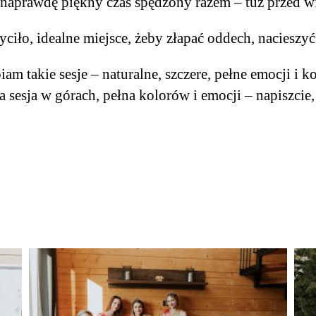
naprawdę piękny czas spędzony razem – tuż przed wi
yciło, idealne miejsce, żeby złapać oddech, nacieszy
am takie sesje – naturalne, szczere, pełne emocji i 
a sesja w górach, pełna kolorów i emocji – napiszcie,