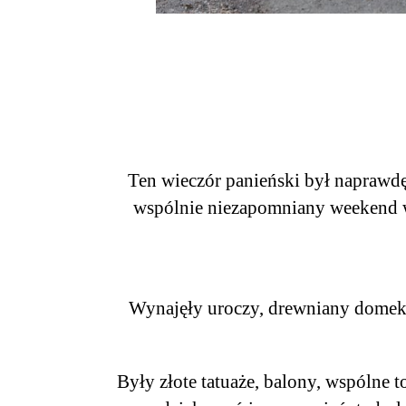
Ten wieczór panieński był naprawd
wspólnie niezapomniany weekend w
Wynajęły uroczy, drewniany domek z
Były złote tatuaże, balony, wspólne to