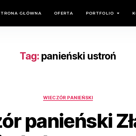
STRONA GŁÓWNA
OFERTA
PORTFOLIO
K
Tag:
panieński ustroń
WIECZÓR PANIEŃSKI
r panieński Zł