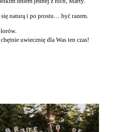
elkim dniem jednej z nich, Marty.
ć się naturą i po prostu… być razem.
kolorów.
 chętnie uwiecznię dla Was ten czas!