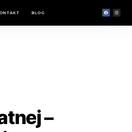
ONTAKT
BLOG
atnej –