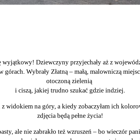
ę wyjątkowy! Dziewczyny przyjechały aż z wojewódz
 górach. Wybrały Złatną – małą, malowniczą miejs
otoczoną zielenią
i ciszą, jakiej trudno szukać gdzie indziej.
 widokiem na góry, a kiedy zobaczyłam ich kolorowe
zdjęcia będą pełne życia!
asty, ale nie zabrakło też wzruszeń – bo wieczór pani