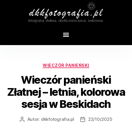
Tag:
sesja panieński beskidy
WIECZÓR PANIEŃSKI
Wieczór panieński
Złatnej – letnia, kolorowa
sesja w Beskidach
Autor:
dkkfotografia.pl
22/10/2025