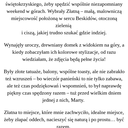
świętokrzyskiego, żeby spędzić wspólnie niezapomniany
weekend w górach. Wybrały Złatną – małą, malowniczą
miejscowość położoną w sercu Beskidów, otoczoną
zielenią
i ciszą, jakiej trudno szukać gdzie indziej.
Wynajęły uroczy, drewniany domek z widokiem na góry, a
kiedy zobaczyłam ich kolorowe stylizacje, od razu
wiedziałam, że zdjęcia będą pełne życia!
Były złote tatuaże, balony, wspólne toasty, ale nie zabrakło
też wzruszeń – bo wieczór panieński to nie tylko zabawa,
ale też czas podziękowań i wspomnień, to był naprawdę
piękny czas spędzony razem – tuż przed wielkim dniem
jednej z nich, Marty.
Złatna to miejsce, które mnie zachwyciło, idealne miejsce,
żeby złapać oddech, nacieszyć się naturą i po prostu… być
razem.