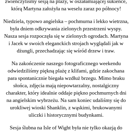
zwieńczyliśmy sesją na plaży, w oszałamiającej sukience,
którą Martyna założyła na weselu zaraz po północy!
Niedziela, typowo angielska – pochmurna i lekko wietrzna,
była dniem odkrywania zielonych przestrzeni wyspy.
Nasza sesja rozpoczęła się w zielonych ogrodach. Martyna
i Jacek w swoich eleganckich strojach wyglądali jak w
dżungli, przechadzając się wśród drzew i traw.
Na zakończenie naszego fotograficznego weekendu
odwiedziliśmy piękną plażę z klifami, gdzie zakochana
para spontanicznie biegała wzdłuż brzegu. Mimo braku
słońca, zdjęcia mają niepowtarzalny, nostalgiczny
charakter, który idealnie oddaje piękno pochmurnych dni
na angielskim wybrzeżu. Na sam koniec udaliśmy się do
urokliwej wioski Shanklin, z wąskimi, brukowanymi
uliczki i historycznymi budynkami.
Sesja ślubna na Isle of Wight była nie tylko okazją do