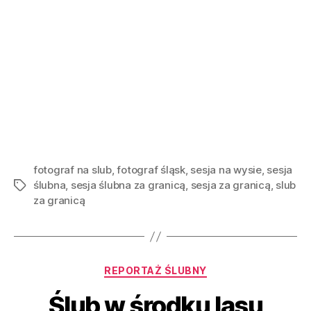
fotograf na slub
,
fotograf śląsk
,
sesja na wysie
,
sesja
ślubna
,
sesja ślubna za granicą
,
sesja za granicą
,
slub
za granicą
REPORTAŻ ŚLUBNY
Ślub w środku lasu