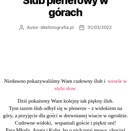
Ślub plenerowy w
górach
Autor:
dkkfotografia.pl
31/03/2022
Niedawno pokazywaliśmy Wam cudowny ślub i
wesele w
stylu slow.
Dziś pokażemy Wam kolejny tak piękny ślub.
Tym razem ślub odbył się w plenerze – z widokiem na
góry, a przyjęcie dla gości w drewnianej wiacie w ogrodzie.
Cudowne widoki, wspaniali goście i piękni oni!
Para Młoda, Agata i Kuba, bo o nich tutaj mowa, chociaż