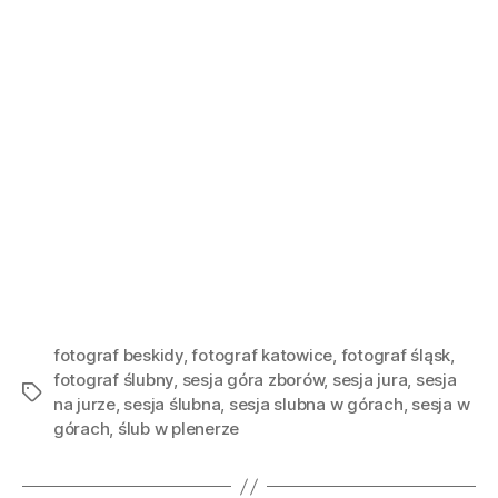
fotograf beskidy
,
fotograf katowice
,
fotograf śląsk
,
fotograf ślubny
,
sesja góra zborów
,
sesja jura
,
sesja
na jurze
,
sesja ślubna
,
sesja slubna w górach
,
sesja w
górach
,
ślub w plenerze