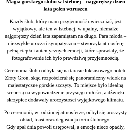
Magia górskiego ślubu w Istebnej – najgorętszy dzień
lata pełen wzruszeń
Każdy ślub, który mam przyjemność uwieczniać, jest
wyjątkowy, ale ten w Istebnej, w upalny, niemalże
najgorętszy dzień lata zapamiętam na długo. Para młoda –
niezwykle urocza i sympatyczna – stworzyła atmosferę
pełną ciepła i autentycznych emocji, które sprawiały, że
fotografowanie ich było prawdziwą przyjemnością.
Ceremonia ślubu odbyła się na tarasie luksusowego hotelu
Złoty Groń, skąd rozpościerał się panoramiczny widok na
majestatyczne górskie szczyty. To miejsce było idealną
scenerią na wypowiedzenie przysięgi miłości, a dźwięki
skrzypiec dodawały uroczystości wyjątkowego klimatu.
Po ceremonii, w rodzinnej atmosferze, odbył się uroczysty
obiad, toast oraz degustacja tortu ślubnego.
Gdy upał dnia powoli ustępował, a emocje nieco opadły,