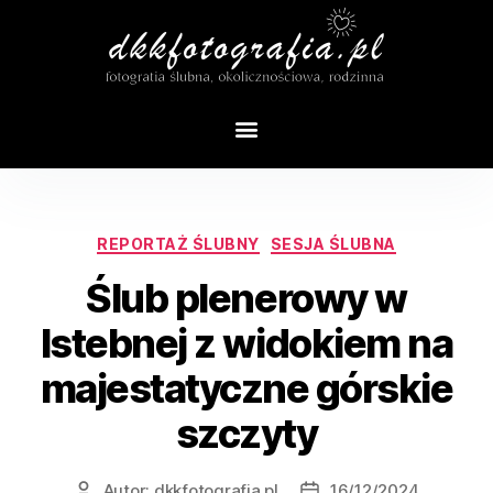
Tag:
ślub złoty broń
REPORTAŻ ŚLUBNY
SESJA ŚLUBNA
Ślub plenerowy w
Istebnej z widokiem na
majestatyczne górskie
szczyty
Autor:
dkkfotografia.pl
16/12/2024