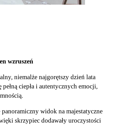
łen wzruszeń
lny, niemalże najgorętszy dzień lata
 pełną ciepła i autentycznych emocji,
emnością.
ię panoramiczny widok na majestatyczne
źwięki skrzypiec dodawały uroczystości