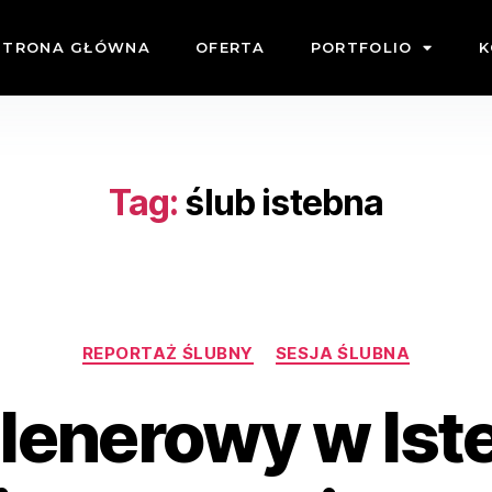
STRONA GŁÓWNA
OFERTA
PORTFOLIO
K
Tag:
ślub istebna
REPORTAŻ ŚLUBNY
SESJA ŚLUBNA
lenerowy w Ist