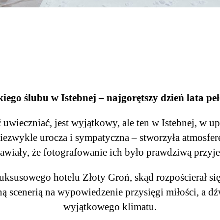
iego ślubu w Istebnej – najgorętszy dzień lata pe
wieczniać, jest wyjątkowy, ale ten w Istebnej, w upa
ezwykle urocza i sympatyczna – stworzyła atmosferę
rawiały, że fotografowanie ich było prawdziwą przyj
 luksusowego hotelu Złoty Groń, skąd rozpościerał s
lną scenerią na wypowiedzenie przysięgi miłości, a d
wyjątkowego klimatu.