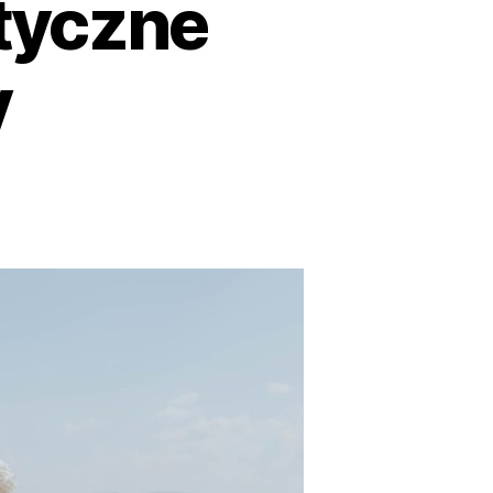
tyczne
y