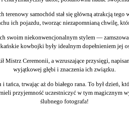
ich terenowy samochód stał się główną atrakcją tego
achu ich pojazdu, tworząc niezapomnianą chwilę, któ
ich swoim niekonwencjonalnym stylem — zamszowa ra
kańskie kowbojki były idealnym dopełnieniem jej os
 Mistrz Ceremonii, a wzruszające przysięgi, napisa
wyjątkowej głębi i znaczenia ich związku.
 i tańca, trwając aż do białego rana. To był dzień, k
mieli przyjemność uczestniczyć w tym magicznym wyd
ślubnego fotografa!