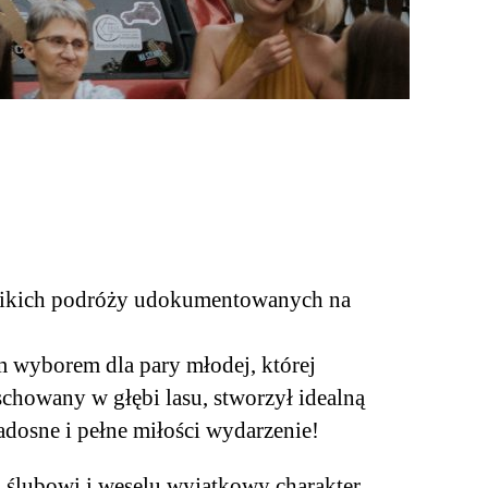
 dzikich podróży udokumentowanych na
m wyborem dla pary młodej, której
schowany w głębi lasu, stworzył idealną
adosne i pełne miłości wydarzenie!
 ślubowi i weselu wyjątkowy charakter.