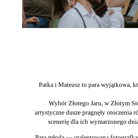
Patka i Mateusz to para wyjątkowa, 
Wybór Złotego Jaru, w Złotym Sto
artystyczne dusze pragnęły otoczenia r
scenerię dla ich wymarzonego dnia
Para młoda — utalentowana fotografka 