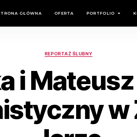
STRONA GŁÓWNA
OFERTA
PORTFOLIO
K
REPORTAŻ ŚLUBNY
a i Mateusz
istyczny w 