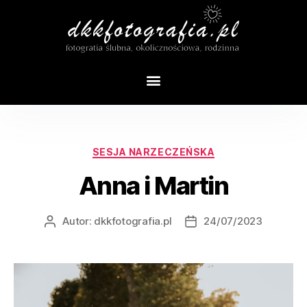
Tag:
sesja żywiec
SESJA NARZECZEŃSKA
Anna i Martin
Autor:
dkkfotografia.pl
24/07/2023