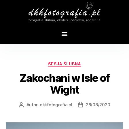
Tag:
sesja w anglii
SESJA ŚLUBNA
Zakochani w Isle of
Wight
Autor:
dkkfotografia.pl
28/08/2020