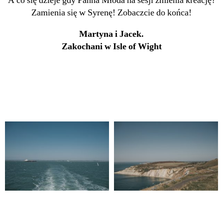
A co się dzieje gdy Panna Młoda na sesji zmienia kreację?
Zamienia się w Syrenę! Zobaczcie do końca!
Martyna i Jacek.
Zakochani w Isle of Wight