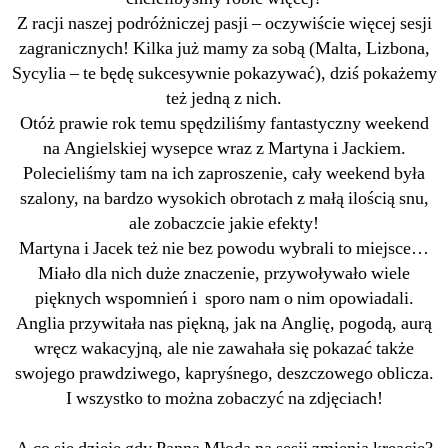
Z racji naszej podróżniczej pasji – oczywiście więcej sesji
zagranicznych! Kilka już mamy za sobą (Malta, Lizbona,
Sycylia – te będę sukcesywnie pokazywać), dziś pokażemy
też jedną z nich.
Otóż prawie rok temu spędziliśmy fantastyczny weekend
na Angielskiej wysepce wraz z Martyna i Jackiem.
Polecieliśmy tam na ich zaproszenie, cały weekend była
szalony, na bardzo wysokich obrotach z małą ilością snu,
ale zobaczcie jakie efekty!
Martyna i Jacek też nie bez powodu wybrali to miejsce…
Miało dla nich duże znaczenie, przywoływało wiele
pięknych wspomnień i sporo nam o nim opowiadali.
Anglia przywitała nas piękną, jak na Anglię, pogodą, aurą
wręcz wakacyjną, ale nie zawahała się pokazać także
swojego prawdziwego, kapryśnego, deszczowego oblicza.
I wszystko to można zobaczyć na zdjęciach!