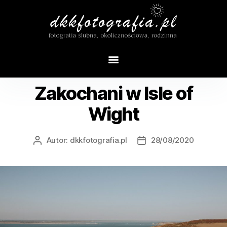
SESJA ŚLUBNA
Zakochani w Isle of
Wight
Autor:
dkkfotografia.pl
28/08/2020