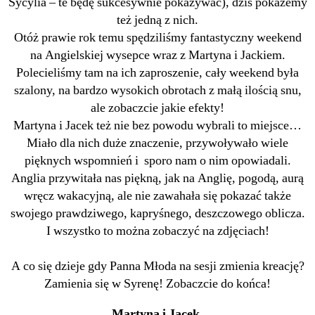
Sycylia – te będę sukcesywnie pokazywać), dziś pokażemy
też jedną z nich.
Otóż prawie rok temu spędziliśmy fantastyczny weekend
na Angielskiej wysepce wraz z Martyna i Jackiem.
Polecieliśmy tam na ich zaproszenie, cały weekend była
szalony, na bardzo wysokich obrotach z małą ilością snu,
ale zobaczcie jakie efekty!
Martyna i Jacek też nie bez powodu wybrali to miejsce…
Miało dla nich duże znaczenie, przywoływało wiele
pięknych wspomnień i sporo nam o nim opowiadali.
Anglia przywitała nas piękną, jak na Anglię, pogodą, aurą
wręcz wakacyjną, ale nie zawahała się pokazać także
swojego prawdziwego, kapryśnego, deszczowego oblicza.
I wszystko to można zobaczyć na zdjęciach!
A co się dzieje gdy Panna Młoda na sesji zmienia kreację?
Zamienia się w Syrenę! Zobaczcie do końca!
Martyna i Jacek.