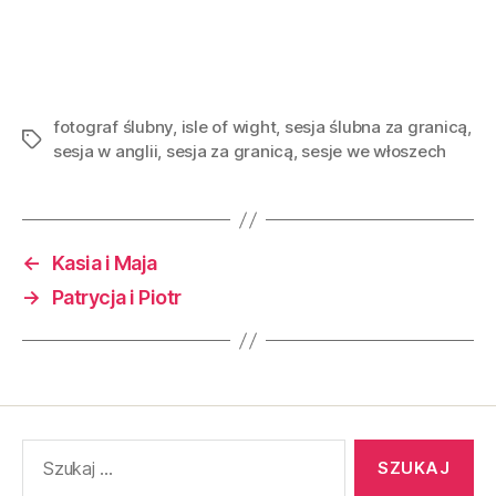
fotograf ślubny
,
isle of wight
,
sesja ślubna za granicą
,
sesja w anglii
,
sesja za granicą
,
sesje we włoszech
←
Kasia i Maja
→
Patrycja i Piotr