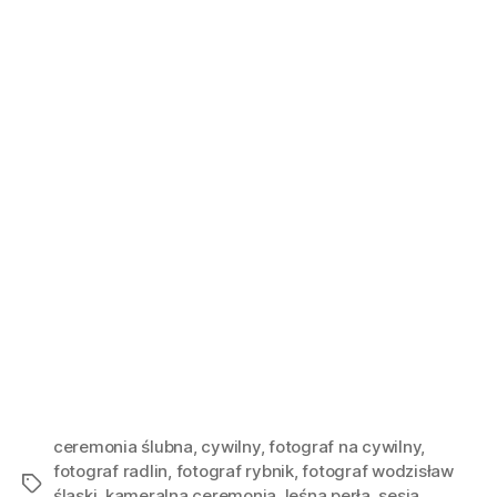
ceremonia ślubna
,
cywilny
,
fotograf na cywilny
,
fotograf radlin
,
fotograf rybnik
,
fotograf wodzisław
śląski
,
kameralna ceremonia
,
leśna perła
,
sesja