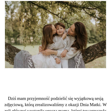
Dziś mam przyjemność podzielić się wyjątkową sesją
zdjęciową, którą zrealizowaliśmy z okazji Dnia Matki. W
roli głównej wystąpiła urocza mama, której towarzyszyła