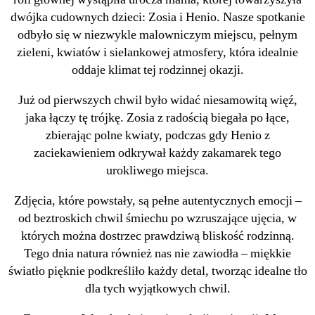
dwójka cudownych dzieci: Zosia i Henio. Nasze spotkanie
odbyło się w niezwykle malowniczym miejscu, pełnym
zieleni, kwiatów i sielankowej atmosfery, która idealnie
oddaje klimat tej rodzinnej okazji.
Już od pierwszych chwil było widać niesamowitą więź,
jaka łączy tę trójkę. Zosia z radością biegała po łące,
zbierając polne kwiaty, podczas gdy Henio z
zaciekawieniem odkrywał każdy zakamarek tego
urokliwego miejsca.
Zdjęcia, które powstały, są pełne autentycznych emocji –
od beztroskich chwil śmiechu po wzruszające ujęcia, w
których można dostrzec prawdziwą bliskość rodzinną.
Tego dnia natura również nas nie zawiodła – miękkie
światło pięknie podkreśliło każdy detal, tworząc idealne tło
dla tych wyjątkowych chwil.